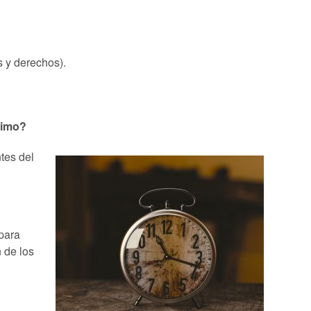
s y derechos).
nimo?
tes del
para
 de los